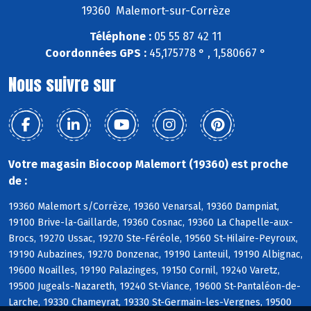
19360 Malemort-sur-Corrèze
Téléphone :
05 55 87 42 11
Coordonnées GPS :
45,175778 ° , 1,580667 °
Nous suivre sur
Votre magasin Biocoop Malemort (19360) est proche
de :
19360 Malemort s/Corrèze, 19360 Venarsal, 19360 Dampniat,
19100 Brive-la-Gaillarde, 19360 Cosnac, 19360 La Chapelle-aux-
Brocs, 19270 Ussac, 19270 Ste-Féréole, 19560 St-Hilaire-Peyroux,
19190 Aubazines, 19270 Donzenac, 19190 Lanteuil, 19190 Albignac,
19600 Noailles, 19190 Palazinges, 19150 Cornil, 19240 Varetz,
19500 Jugeals-Nazareth, 19240 St-Viance, 19600 St-Pantaléon-de-
Larche, 19330 Chameyrat, 19330 St-Germain-les-Vergnes, 19500