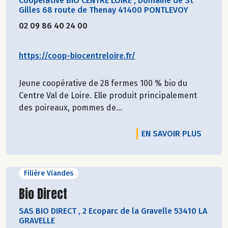
Coopérative BIO CENTRE LOIRE
,
Domaine de St
Gilles 68 route de Thenay 41400 PONTLEVOY
02 09 86 40 24 00
https://coop-biocentreloire.fr/
Jeune coopérative de 28 fermes 100 % bio du
Centre Val de Loire. Elle produit principalement
des poireaux, pommes de...
EN SAVOIR PLUS
Filière Viandes
Découvrir le producteur
Bio Direct
SAS BIO DIRECT
,
2 Ecoparc de la Gravelle 53410 LA
GRAVELLE