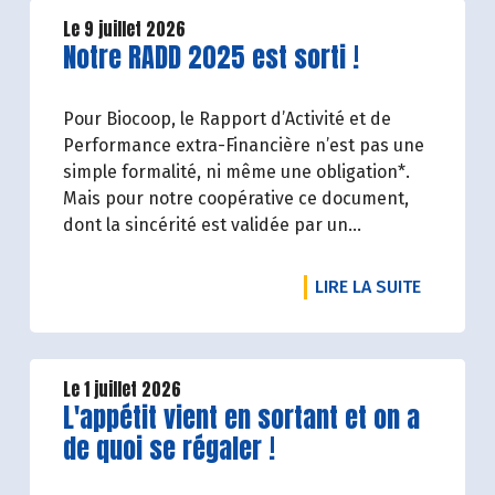
Le 9 juillet 2026
Lire la suite de l'article
Notre RADD 2025 est sorti !
Pour Biocoop, le Rapport d’Activité et de
Performance extra-Financière n’est pas une
simple formalité, ni même une obligation*.
Mais pour notre coopérative ce document,
dont la sincérité est validée par un
organisme tiers indépendant, est un acte de
transparence vis-à-vis de l'ensemble de nos
DE L'ART
LIRE LA SUITE
parties prenantes (Paysan.ne.s Associé.e.s,
magasins...) et de nos clients. Il contient un
condensé des avancées réalisées par
Biocoop dans l’objectif de rendre accessible
Le 1 juillet 2026
Lire la suite de l'article
L'appétit vient en sortant et on a
et désirable une bio exigeante.
de quoi se régaler !