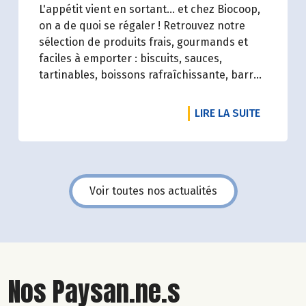
L'appétit vient en sortant... et chez Biocoop,
on a de quoi se régaler ! Retrouvez notre
sélection de produits frais, gourmands et
faciles à emporter : biscuits, sauces,
tartinables, boissons rafraîchissante, barres
de céréales... Profitez de 20%* de remise sur
une sélection de produits du 2 juillet au 12
DE L'ART
LIRE LA SUITE
août 2026 inclus.
Voir toutes nos actualités
Nos Paysan.ne.s