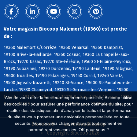
Votre magasin Biocoop Malemort (19360) est proche
de :
19360 Malemort s/Corrèze, 19360 Venarsal, 19360 Dampniat,
19100 Brive-la-Gaillarde, 19360 Cosnac, 19360 La Chapelle-aux-
Brocs, 19270 Ussac, 19270 Ste-Féréole, 19560 St-Hilaire-Peyroux,
19190 Aubazines, 19270 Donzenac, 19190 Lanteuil, 19190 Albignac,
19600 Noailles, 19190 Palazinges, 19150 Cornil, 19240 Varetz,
19500 Jugeals-Nazareth, 19240 St-Viance, 19600 St-Pantaléon-de-
Larche, 19330 Chameyrat, 19330 St-Germain-les-Vergnes, 19500
Noailhac, 19190 Le Chastang, 19270 Sadroc, 19240 Allassac, 19330
Afin de vous offrir la meilleure expérience possible, Biocoop utilise
Favars, 19600 Lissac s/Couze, 19190 Beynat, 19600 Chasteaux
des cookies : pour assurer une performance optimale du site, pour
récolter des statistiques afin d'analyser le trafic et la performance
du site et vous proposer une navigation personnalisée en toute
sécurité. Vous pouvez changer d'avis à tout moment en
Biocoop.fr
Le réseau Biocoop
paramétrant vos cookies. OK pour vous ?
Copyright Biocoop 2026