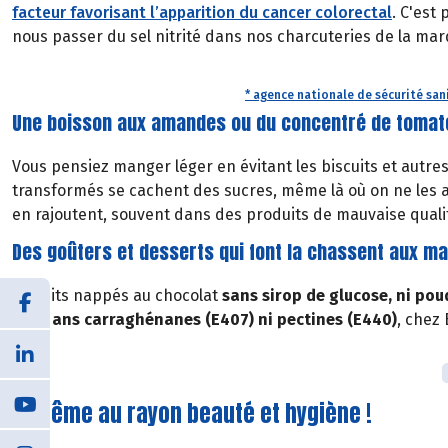
facteur favorisant l’apparition du cancer colorectal
. C'est
nous passer du sel nitrité dans nos charcuteries de la ma
* agence nationale de sécurité sani
Une boisson aux amandes ou du concentré de tomat
Vous pensiez manger léger en évitant les biscuits et autr
transformés se cachent des sucres, même là où on ne les att
en rajoutent, souvent dans des produits de mauvaise qualit
Des goûters et desserts qui font la chassent aux ma
Biscuits nappés au chocolat
sans sirop de glucose, ni po
flan
sans carraghénanes (E407) ni pectines (E440)
, chez 
… même au rayon beauté et hygiène !