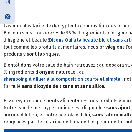
Pas non plus facile de décrypter la composition des produi
Biocoop vous trouverez + de 95 % d’ingrédients d’origine n
d‘hygiène et beauté !
Disons Oui à la beauté bio et sans artif
tout comme les produits alimentaires, nous privilégions l’o
produits y sont fabriqués.
Bientôt dans votre salle de bain retrouvez : du déodorant,
% ingrédients d’origine naturelle ; du
shampoing à diluer à la composition courte et simple
; not
formulé
sans dioxyde de titane et sans silice.
Et au rayon compléments alimentaires, nos produits à mar
Notre eau de mer hypertonique est disponible
sans ajout
aucune dilution, et notre acérola est, lui,
sans talc ni malt
remplacés par de la farine de banane bio, pour une formul