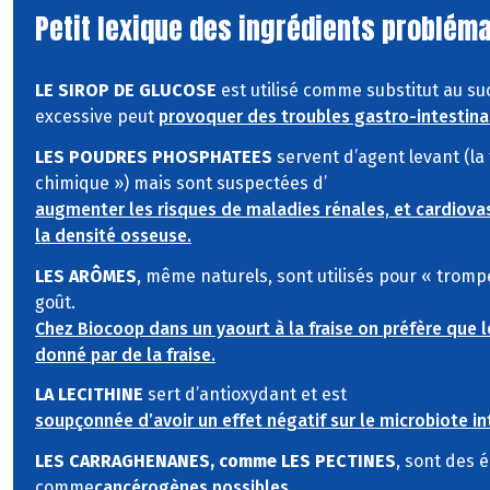
Petit lexique des ingrédients problém
LE SIROP DE GLUCOSE
est utilisé comme substitut au 
excessive peut
provoquer des troubles gastro-intestina
LES POUDRES PHOSPHATEES
servent d’agent levant (la
chimique ») mais sont suspectées d’
augmenter les risques de maladies rénales, et cardiovas
la densité osseuse.
LES ARÔMES
, même naturels, sont utilisés pour « tromp
goût.
Chez Biocoop dans un yaourt à la fraise on préfère que l
donné par de la fraise.
LA LECITHINE
sert d’antioxydant et est
soupçonnée d’avoir un effet négatif sur le microbiote in
LES CARRAGHENANES, comme LES PECTINES
, sont des 
comme
cancérogènes possibles.