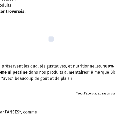
roduits
 controversés.
 préservent les qualités gustatives, et nutritionnelles.
100%
me ni pectine
dans nos produits alimentaires* à marque Bi
"avec" beaucoup de goût et de plaisir !
*seul l’acérola, au rayon c
, par l’ANSES*, comme