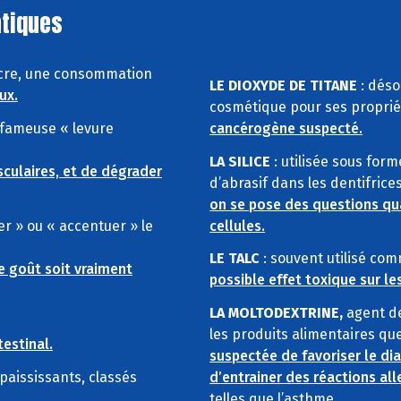
atiques
sucre, une consommation
LE DIOXYDE DE TITANE
: déso
ux.
cosmétique pour ses propriét
 fameuse « levure
cancérogène suspecté.
LA SILICE
: utilisée sous for
culaires, et de dégrader
d’abrasif dans les dentifrice
on se pose des questions qu
er » ou « accentuer » le
cellules.
LE TALC
: souvent utilisé c
e goût soit vraiment
possible effet toxique sur les
LA MOLTODEXTRINE,
agent de
les produits alimentaires que
testinal.
suspectée de favoriser le di
épaississants, classés
d’entrainer des réactions al
telles que l’asthme.