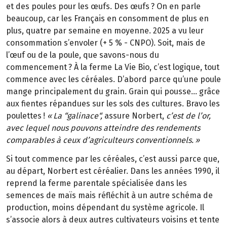
et des poules pour les œufs. Des œufs
? On en parle
beaucoup, car les Fran
ç
ais en consomment de plus en
plus, quatre par semaine en moyenne. 2025 a vu leur
consommation s
’
envoler (+
5
%
-
CNPO). Soit, mais de
l
’œ
uf ou de la poule, que savons-nous du
commencement
? À la ferme La Vie Bio, c’est logique, tout
commence avec les céréales. D’abord parce qu’une poule
mange principalement du grain. Grain qui pousse… grâce
aux fientes répandues sur les sols des cultures. Bravo les
poulettes
!
«
La
“
galinace
“
,
assure Norbert,
c’est de l’or,
avec lequel nous pouvons atteindre des rendements
comparables à ceux d’agriculteurs conventionnels.
»
Si tout commence par les céréales, c’est aussi parce que,
au départ, Norbert est céréalier. Dans les années 1990, il
reprend la ferme parentale spécialisée dans les
semences de maïs mais réfléchit à un autre schéma de
production, moins dépendant du système agricole. Il
s’associe alors à deux autres cultivateurs voisins et tente