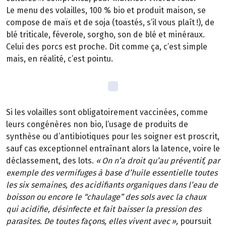
Le menu des volailles, 100 % bio et produit maison, se
compose de maïs et de soja (toastés, s’il vous plaît
!), de
bl
é
triticale, f
é
verole, sorgho, son de bl
é
et min
é
raux.
Celui des porcs est proche. Dit comme
ç
a, c
’
est simple
mais, en r
é
alit
é
, c
’
est pointu.
Si les volailles sont obligatoirement vaccin
é
es, comme
leurs cong
é
n
è
res non
bio, l
’
usage de produits de
synth
è
se ou d
’
antibiotiques pour les soigner est proscrit,
sauf cas exceptionnel entra
î
nant alors la latence, voire le
déclassement, des lots.
«
On n
’
a droit qu
’
au pr
é
ventif, par
exemple des vermifuges
à
base d
’
huile essentielle toutes
les six semaines, des acidifiants organiques dans l
’
eau de
boisson ou encore le
“
chaulage
”
des sols avec la chaux
qui acidifie, d
é
sinfecte et fait baisser la pression des
parasites. De toutes fa
ç
ons, elles vivent avec
»
,
poursuit