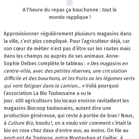
A l'heure du repas ça bouchonne : tout le
monde rapplique !
Approvisionner régulièrement plusieurs magasins dans
la ville, c’est plus compliqué. Pour l’agriculteur déjà, car
son cœur de métier n’est pas d’être sur les routes mais
dans les champs ou auprès de ses animaux. Anne-
Sophie Delbes complète le tableau
:
«
Des magasins en
centre-ville, avec des petites r
é
serves, une circulation
difficile et des bouchons, et les fruits ou les l
é
gumes verts
qui vont fatiguer dans le camion
…
»
Voilà pourquoi
l’association La Bio Toulousaine a vu le
jour
.
400 agriculteurs bio locaux environ ravitaillent les
magasins Biocoop toulousains, autant dire une
production généreuse, qui reste à portée de bras
! Nous,
à
Culture Bio,
boudu
!, on a voulu voir comment c
’é
tait la
bio en rose chez deux d
’
entre eux, au moins. On file au
nord-est de Toulouse, entre Montauban et Gaillac,
à