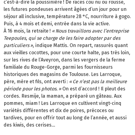
c’est-à-dire la poussinière
! De races cou nu ou rousse,
les futures pondeuses arrivent
â
g
é
es d
’
un jour pour un
s
é
jour all inclusive, temp
é
rature 28
°
C, nourriture
à
gogo.
Puis,
à
4
mois et demi, entr
é
e dans la vie active.
À
16
mois, la retraite
!
«
Nous travaillons avec l
’
entreprise
Teepoules, qui se charge de les faire adopter par des
particuliers
»
,
indique Mattis. On repart, rassurés quant
aux vieilles cocottes, pour une courte halte, pas très loin,
sur les rives de l’Aveyron, dans les vergers de la ferme
familiale du Rouge-Gorge, parmi les fournisseurs
historiques des magasins de Toulouse. Les Larroque,
père, mère et fils, ont averti
:
«
Ce n
’
est pas la meilleure
p
é
riode pour les photos.
»
On est d’accord
! Il pleut des
cordes. Resmije, la maman, a pr
é
par
é
un g
â
teau. Aux
pommes, miam
! Les Larroque en cultivent vingt-cinq
vari
é
t
é
s diff
é
rentes et dix de poires, pr
é
coces ou
tardives, pour en offrir tout au long de l
’
ann
é
e, et aussi
des kiwis, des cerises...