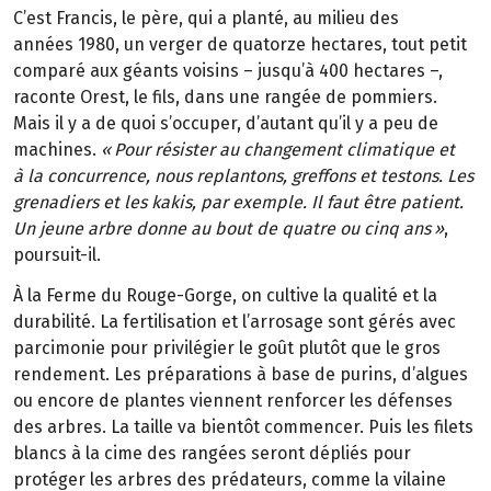
C
’
est Francis, le p
è
re, qui a plant
é
, au
milieu des
ann
é
es
1980, un verger de quatorze
hectares, tout petit
compar
é
aux
g
é
ants voisins
–
jusqu
’à
400
hectares
–
,
raconte Orest, le fils, dans une rang
é
e de pommiers.
Mais il y a de quoi s
’
occuper, d’autant qu’il y a peu de
machines.
«
Pour
r
é
sister au changement climatique et
à
la
concurrence, nous replantons, greffons et
testons. Les
grenadiers et les kakis, par exemple. Il
faut
ê
tre patient.
Un jeune arbre donne au
bout de quatre ou cinq
ans
»
,
poursuit-il.
À la Ferme du Rouge-Gorge, on cultive la qualité et la
durabilité. La fertilisation et l’arrosage sont gérés avec
parcimonie pour privilégier le goût plutôt que le gros
rendement. Les préparations à base de purins, d’algues
ou encore de plantes viennent renforcer les défenses
des arbres. La taille va bientôt commencer. Puis les filets
blancs à la cime des rangées seront dépliés pour
protéger les arbres des prédateurs, comme la vilaine