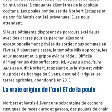
Saint-Urcisse,
à
cinquante kilom
è
tres de la capitale
occitane. Les poules pondeuses de Norbert Esclapez et
de son fils Mattis ont
é
t
é
pr
é
venues. Elles nous
attendent.
Si leurs b
â
timents disposent de parcours ext
é
rieurs,
avec des arbres pour se percher, elles sont
exceptionnellement priv
é
es de sortie
: nous sommes en
f
é
vrier, il
pleut sans cesse, la temp
ê
te Nils approche, les
eaux montent et la grippe aviaire rôde… Difficile
d’imaginer les étés suffocants. Ici,
«
pas d
’
agriculture
sans eau
»
,
dit Norbert, rappelant que le site est voisin
du projet de barrage de Sivens, destiné à irriguer les
terres agricoles, abandonné en 2015.
La vraie origine de l’œuf ET de la poule
Norbert et Mattis élèvent une soixantaine de cochons
rustiques de races duroc et gascon, des poulets de chair