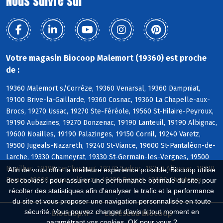
Nous suivre sur
Votre magasin Biocoop Malemort (19360) est proche
de :
19360 Malemort s/Corrèze, 19360 Venarsal, 19360 Dampniat,
19100 Brive-la-Gaillarde, 19360 Cosnac, 19360 La Chapelle-aux-
Brocs, 19270 Ussac, 19270 Ste-Féréole, 19560 St-Hilaire-Peyroux,
19190 Aubazines, 19270 Donzenac, 19190 Lanteuil, 19190 Albignac,
19600 Noailles, 19190 Palazinges, 19150 Cornil, 19240 Varetz,
19500 Jugeals-Nazareth, 19240 St-Viance, 19600 St-Pantaléon-de-
Larche, 19330 Chameyrat, 19330 St-Germain-les-Vergnes, 19500
Noailhac, 19190 Le Chastang, 19270 Sadroc, 19240 Allassac, 19330
Afin de vous offrir la meilleure expérience possible, Biocoop utilise
Favars, 19600 Lissac s/Couze, 19190 Beynat, 19600 Chasteaux
des cookies : pour assurer une performance optimale du site, pour
récolter des statistiques afin d'analyser le trafic et la performance
du site et vous proposer une navigation personnalisée en toute
sécurité. Vous pouvez changer d'avis à tout moment en
Biocoop.fr
Le réseau Biocoop
paramétrant vos cookies. OK pour vous ?