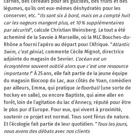
carnés, des céréales pour les glucides, des fruits et des
légumes, qu’ils ont eux-mêmes déshydratés pour les
conserver, etc. "
Ils sont six à bord, mais on a compté huit
car les nageurs mangent plus, et 10 % supplémentaires
par sécurité
", calcule Christian Weinsberg. Le tout a été
acheminé de la Savoie à Marseille, où la MLC Bouches-du-
Rhône a fourni l’apéro au départ pour l’Afrique. "
Atlantic
Swim, c’est génial,
commente Cécile Mignot, directrice
adjointe du magasin de Sevrier.
L’océan est un
écosystème souvent oublié alors que c’est une ressource
importante !
" À 25 ans, elle fait partie de la jeune équipe
du magasin Biocoop du Lac, aux côtés de Yoan, comédien
par ailleurs, Emma, qui pratique
le floorball
(une sorte de
hockey en salle), ou encore Baptiste, qui aime aller en
forêt, loin de l’agitation du lac d’Annecy, réputé pour être
le plus pur d’Europe. Pour eux, qui vivent à proximité,
soutenir ce projet est normal. Tous sont férus de nature.
Et l’écologie fait partie de leur quotidien. "
Tous les jours,
nous avons des débats avec nos clients