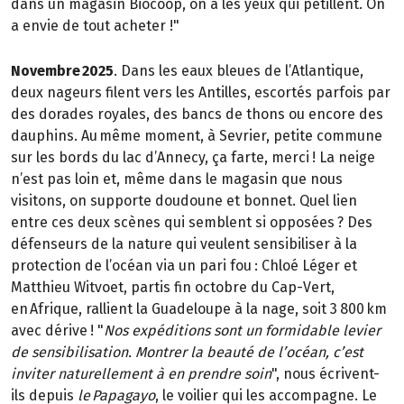
dans un magasin Biocoop, on a les yeux qui pétillent. On
a envie de tout acheter !"
Novembre 2025
. Dans les eaux bleues de l’Atlantique,
deux nageurs filent vers les Antilles, escortés parfois par
des dorades royales, des bancs de thons ou encore des
dauphins. Au même moment, à Sevrier, petite commune
sur les bords du lac d’Annecy, ça farte, merci ! La neige
n’est pas loin et, même dans le magasin que nous
visitons, on supporte doudoune et bonnet. Quel lien
entre ces deux scènes qui semblent si opposées ? Des
défenseurs de la nature qui veulent sensibiliser à la
protection de l’océan via un pari fou : Chloé Léger et
Matthieu Witvoet, partis fin octobre du Cap-Vert,
en Afrique, rallient la Guadeloupe à la nage, soit 3 800 km
avec dérive ! "
Nos expéditions sont un formidable levier
de sensibilisation. Montrer la beauté de l’océan, c’est
inviter naturellement à en prendre soin
", nous écrivent-
ils depuis
le Papagayo
, le voilier qui les accompagne. Le