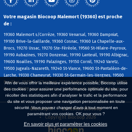
Votre magasin Biocoop Malemort (19360) est proche
de :
19360 Malemort s/Corrèze, 19360 Venarsal, 19360 Dampniat,
19100 Brive-la-Gaillarde, 19360 Cosnac, 19360 La Chapelle-aux-
Brocs, 19270 Ussac, 19270 Ste-Féréole, 19560 St-Hilaire-Peyroux,
19190 Aubazines, 19270 Donzenac, 19190 Lanteuil, 19190 Albignac,
19600 Noailles, 19190 Palazinges, 19150 Cornil, 19240 Varetz,
19500 Jugeals-Nazareth, 19240 St-Viance, 19600 St-Pantaléon-de-
Larche, 19330 Chameyrat, 19330 St-Germain-les-Vergnes, 19500
Noailhac, 19190 Le Chastang, 19270 Sadroc, 19240 Allassac, 19330
Afin de vous offrir la meilleure expérience possible, Biocoop utilise
Favars, 19600 Lissac s/Couze, 19190 Beynat, 19600 Chasteaux
des cookies : pour assurer une performance optimale du site, pour
récolter des statistiques afin d'analyser le trafic et la performance
du site et vous proposer une navigation personnalisée en toute
sécurité. Vous pouvez changer d'avis à tout moment en
Biocoop.fr
Le réseau Biocoop
paramétrant vos cookies. OK pour vous ?
Copyright Biocoop 2026
En savoir plus et paramétrer les cookies