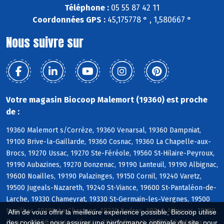
Téléphone :
05 55 87 42 11
Coordonnées GPS :
45,175778 ° , 1,580667 °
Nous suivre sur
Votre magasin Biocoop Malemort (19360) est proche
de :
19360 Malemort s/Corrèze, 19360 Venarsal, 19360 Dampniat,
19100 Brive-la-Gaillarde, 19360 Cosnac, 19360 La Chapelle-aux-
Brocs, 19270 Ussac, 19270 Ste-Féréole, 19560 St-Hilaire-Peyroux,
19190 Aubazines, 19270 Donzenac, 19190 Lanteuil, 19190 Albignac,
19600 Noailles, 19190 Palazinges, 19150 Cornil, 19240 Varetz,
19500 Jugeals-Nazareth, 19240 St-Viance, 19600 St-Pantaléon-de-
Larche, 19330 Chameyrat, 19330 St-Germain-les-Vergnes, 19500
Noailhac, 19190 Le Chastang, 19270 Sadroc, 19240 Allassac, 19330
Afin de vous offrir la meilleure expérience possible, Biocoop utilise
Favars, 19600 Lissac s/Couze, 19190 Beynat, 19600 Chasteaux
des cookies : pour assurer une performance optimale du site, pour