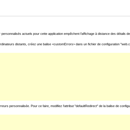
 personnalisés actuels pour cette application empêchent l'affichage à distance des détails de 
rdinateurs distants, créez une balise <customErrors> dans un fichier de configuration "web.con
urs personnalisée. Pour ce faire, modifiez l'attribut "defaultRedirect" de la balise de config