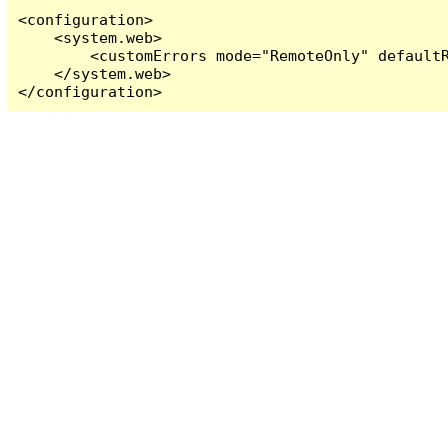
<configuration>

    <system.web>

        <customErrors mode="RemoteOnly" defaultR
    </system.web>

</configuration>