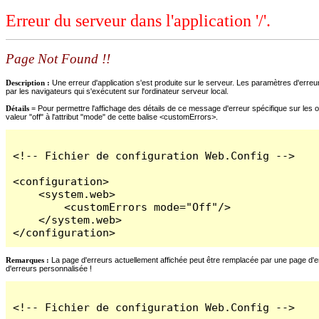
Erreur du serveur dans l'application '/'.
Page Not Found !!
Description :
Une erreur d'application s'est produite sur le serveur. Les paramètres d'erreur
par les navigateurs qui s'exécutent sur l'ordinateur serveur local.
Détails =
Pour permettre l'affichage des détails de ce message d'erreur spécifique sur les o
valeur "off" à l'attribut "mode" de cette balise <customErrors>.
<!-- Fichier de configuration Web.Config -->

<configuration>

    <system.web>

        <customErrors mode="Off"/>

    </system.web>

</configuration>
Remarques :
La page d'erreurs actuellement affichée peut être remplacée par une page d'erre
d'erreurs personnalisée !
<!-- Fichier de configuration Web.Config -->
