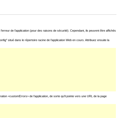
l'erreur de l'application (pour des raisons de sécurité). Cependant, ils peuvent être affichés
fig" situé dans le répertoire racine de l'application Web en cours. Attribuez ensuite la
uration <customErrors> de l'application, de sorte qu'il pointe vers une URL de la page